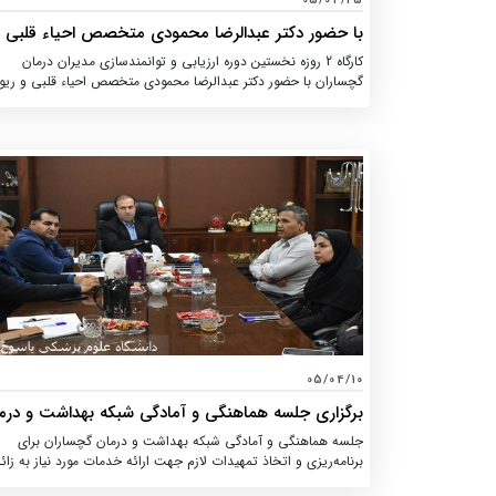
05/04/25
با حضور دکتر عبدالرضا محمودی متخصص احیاء قلبی و
ریوی، نخستین دوره ارزیابی و توانمندسازی مدیران درم
کارگاه 2 روزه نخستین دوره ارزیابی و توانمندسازی مدیران درمان
در گچساران برگزار شد
گچساران با حضور دکتر عبدالرضا محمودی متخصص احیاء قلبی و ریو
دکتر سیما محمدحسینی هیئت علمی دانشگاه علوم پزشکی یاسوج و
سودابه رزمی کارشناس ارشد پرستاری و سوپروایزر اموزشی دانشگاه عل
پزشکی شیراز و دکتر صدیقه حسینی متخصص زنان و رئیس بیمارستا
بی بی حکیمه گچساران به عنوان مدرس جهت سوپروایزرها و مسئول
بخش‌های بالینی و پاراکلینیک مراکز درمانی شهرستان گچساران برگزار
05/04/10
برگزاری جلسه هماهنگی و آمادگی شبکه بهداشت و درم
گچساران برای خدمت‌ رسانی در مراسم تشییع رهبر شه
جلسه هماهنگی و آمادگی شبکه بهداشت و درمان گچساران برای
انقلاب
برنامه‌ریزی و اتخاذ تمهیدات لازم جهت ارائه خدمات مورد نیاز به زائر
مسافران عبوری که قصد شرکت در مراسم تشییع و خاکسپاری رهبر شه