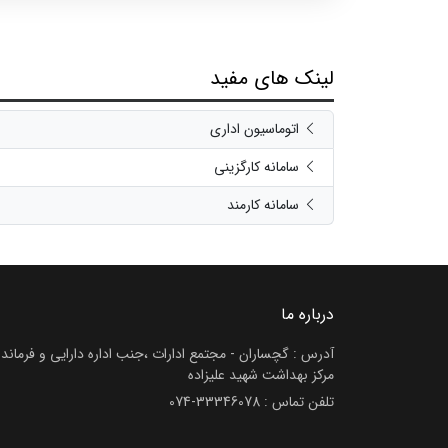
انقلاب را دارند، با حضور دکتر سیدامین رضایی مدیرشبکه بهداشت و
درمان گچساران، معاونین، رؤسای بیمارستان ها، مرکزبهداشت و مسئو
ستادی برگزار شد.
لینک های مفید
اتوماسیون اداری
سامانه کارگزینی
سامانه کارمند
درباره ما
آدرس : گچساران - مجتمع ادارات ،جنب اداره دارایی و فرماندا
مرکز بهداشت شهید علیزاده
تلفن تماس :
074-33346078