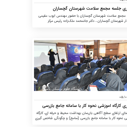
05/
اری جلسه مجمع سلامت شهرستان گچساران
مجمع سلامت شهرستان گچساران با حضور مهندس ایوب مقیمی
ار شهرستان گچساران ، دکتر جانمحمد ملک‌زاده رئیس مرکز
سیاستگذاری سلامت استان، دکتر سیدمحمدامین رضایی مدیر شبکه
ت ودرمان گچساران، دکتر محمدتقی محمدپور رئیس مرکزبهداشت
ان، مهندس حسن هدایت نیا دبیر شورای سلامت وامنیت غذایی
 رؤسای بیمارستانها، جمعی از رؤسا و مدیران شهرستان، خیرین
سلامت و ngoها ( سازمانهای غیر دولتی مردم نهاد)، مسئولین مراکز
 جامع سلامت شهری و روستایی مرکز بهداشت و کارشناسان در
الن اجتماعات فرمانداری گچساران به ریاست فرماندار گچساران
 شد .
05/0
ری کارگاه اموزشی نحوه کار با سامانه جامع بازرسی
ح) ویژه کارشناسان بهداشت محیط در گچساران برگزار
ستای ارتقای سطح آگاهی بازرسان بهداشت محیط و حرفه ای، کارگاه
ی نحوه کار با سامانه جامع بازرسی (سامح) و چگونگی شاخص گیری
ت های بهداشت محیط و حرفه ای، باحضور دکتر محمدتقی محمدپور