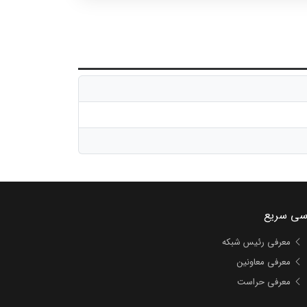
رئیس مرکزبهداشت گچساران بمدت 3 روز در مرکز بهداشت گچساران برگزار
سی سریع
معرفی رئیس شبکه
معرفی معاونین
معرفی حراست