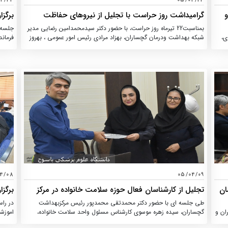
04/23
05/04/23
گرامیداشت روز حراست با تجلیل از نیروهای حفاظت
برگز
ان
فیزیکی در شبکه بهداشت گچساران
بمناسبت22 تیرماه روز حراست، با حضور دکتر سیدمحمدامین رضایی مدیر
جلسه 
ی،
شبکه بهداشت ودرمان گچساران، بهزاد مرادی رئیس امور عمومی ، بهروز
فرماند
ظفری مسئول حراست شبکه و روابط عمومی شبکه بهداشت، از نیروهای
وم
حفاظت فیزیکی مجموعه شبکه و بیمارستانها تجلیل بعمل امد.
بهداش
ن
شهرست
ین
استان،
 شد.
خدمات
محل س
برگزار
4/08
05/04/09
ان
تجلیل از کارشناسان فعال حوزه سلامت خانواده در مرکز
برگزا
ید
بهداشت گچساران
(سام
طی جلسه ای با حضور دکتر محمدتقی محمدپور رئیس مرکزبهداشت
در را
شد.
ان و
گچساران، سیده زهره موسوی کارشناس مسئول واحد سلامت خانواده،
اموزش
ید
سولماز توحیدی کارشناس جوانی جمعیت، از کارشناسان فعال حوزه سلامت
فعالی